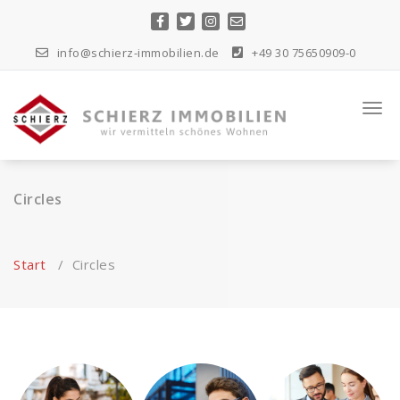
Zum
Inhalt
springen
info@schierz-immobilien.de
+49 30 75650909-0
wir vermitteln schönes Wohnen...
Togg
navi
Circles
Start
/
Circles