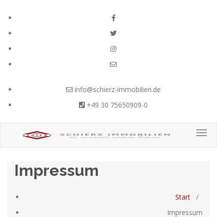
Zum
Inhalt
springen
info@schierz-immobilien.de
+49 30 75650909-0
wir vermitteln schönes Wohnen...
Togg
navig
Impressum
Start
/
Impressum