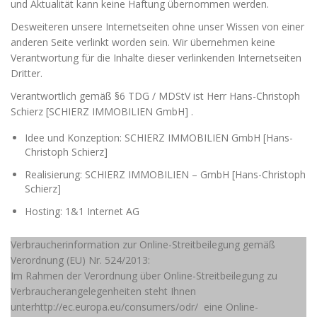
und Aktualität kann keine Haftung übernommen werden.
Desweiteren unsere Internetseiten ohne unser Wissen von einer
anderen Seite verlinkt worden sein. Wir übernehmen keine
Verantwortung für die Inhalte dieser verlinkenden Internetseiten
Dritter.
Verantwortlich gemäß §6 TDG / MDStV ist Herr Hans-Christoph
Schierz [SCHIERZ IMMOBILIEN GmbH] .
Idee und Konzeption: SCHIERZ IMMOBILIEN GmbH [Hans-
Christoph Schierz]
Realisierung: SCHIERZ IMMOBILIEN – GmbH [Hans-Christoph
Schierz]
Hosting: 1&1 Internet AG
Verbraucherinformation zur Online-Streitbeilegung gemäß
Verordnung (EU) Nr. 524/2013:
Im Rahmen der Verordnung über Online-Streitbeilegung zu
Verbraucherangelegenheiten steht Ihnen
unter
http://ec.europa.eu/consumers/odr/
eine Online-