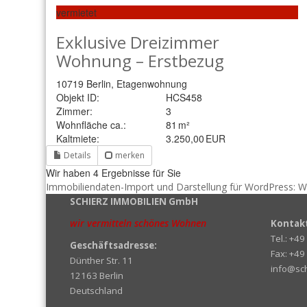
vermietet
Exklusive Dreizimmer
Wohnung – Erstbezug
10719 Berlin, Etagenwohnung
Objekt ID:
HCS458
Zimmer:
3
Wohnfläche ca.:
81 m²
Kaltmiete:
3.250,00 EUR
Details
merken
Wir haben 4 Ergebnisse für Sie
Immobiliendaten-Import und Darstellung für WordPress:
SCHIERZ IMMOBILIEN GmbH
wir vermitteln schönes Wohnen
Kontak
Tel.: +4
Geschäftsadresse:
Fax: +49
Dünther Str. 11
info@sch
12163 Berlin
Deutschland