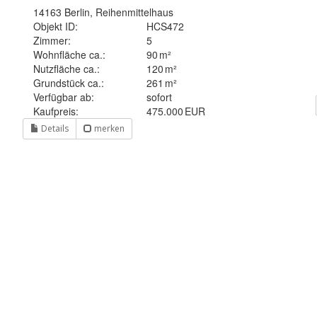
14163 Berlin, Reihenmittelhaus
Objekt ID:
HCS472
Zimmer:
5
Wohnfläche ca.:
90 m²
Nutzfläche ca.:
120 m²
Grund­stück ca.:
261 m²
Verfügbar ab:
sofort
Kaufpreis:
475.000 EUR
Details
merken