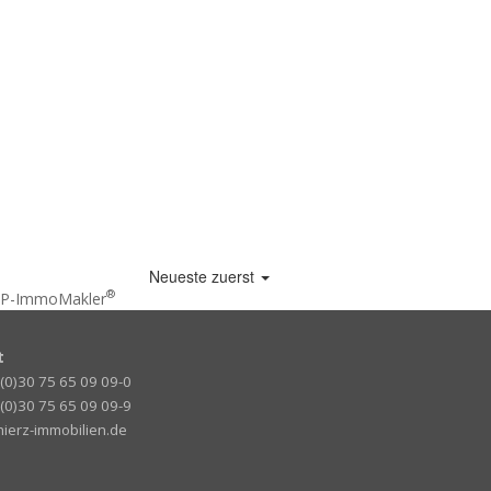
Neueste zuerst
®
 WP-ImmoMakler
t
9 (0)30 75 65 09 09-0
 (0)30 75 65 09 09-9
ierz-immobilien.de