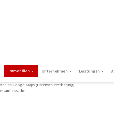
Immobilien
e
Unternehmen
Leistungen
A
Daten an Google Maps (
Datenschutzerklärung
).
der Umkreissuche.