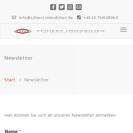
Zum
Inhalt
springen
info@schierz-immobilien.de
+49 30 75650909-0
wir vermitteln schönes Wohnen...
Togg
navig
Newsletter
Start
/
Newsletter
Hier können Sie sich an unseren Newsletter anmelden:
Name
*