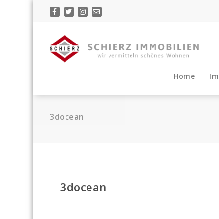
Zum
Inhalt
springen
wir vermitteln schönes Wohnen...
Home
Im
3docean
3docean