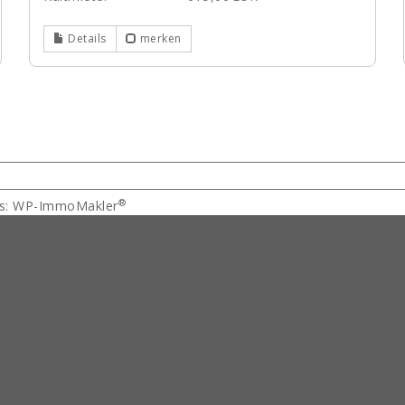
Details
merken
®
ess: WP-ImmoMakler