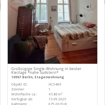
Großzügige Single-Wohnung in bester
Kiezlage *nahe Südstern*
10967 Berlin, Etagenwohnung
Objekt ID:
HCS469
Zimmer:
1
Wohnfläche ca.:
47,86 m²
Verfügbar ab:
15.09.2025
Kaltmiete:
675,00 EUR